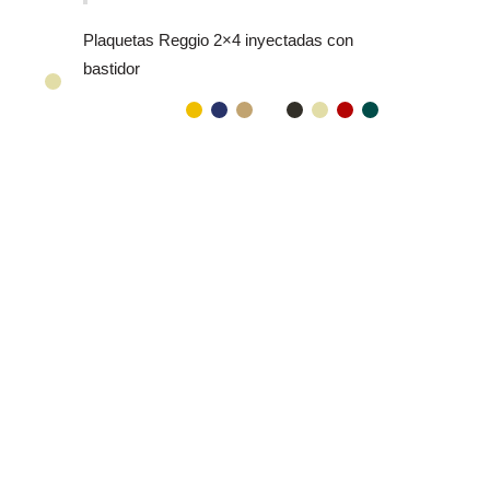
Plaquetas Reggio 2×4 inyectadas con
bastidor
Caño corru