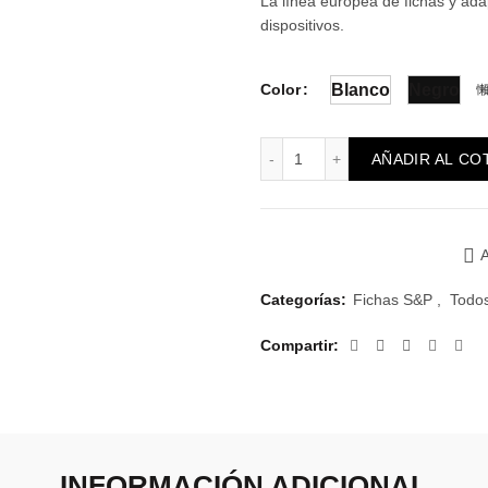
La línea europea de fichas y ada
dispositivos.
Color
Blanco
Negro
Ficha S&P Americana 2P+
AÑADIR AL CO
A
Categorías:
Fichas S&P
,
Todo
Compartir
INFORMACIÓN ADICIONAL