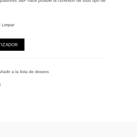
ptadores S&P hace posible la conexión de todo tipo de
Limpiar
T 16A 130/250V cantidad
TIZADOR
ñadir a la lista de deseos
s