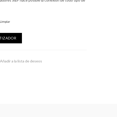
tadores S&P hace posible la conexión de todo tipo de
Limpiar
V cantidad
OTIZADOR
Añadir a la lista de deseos