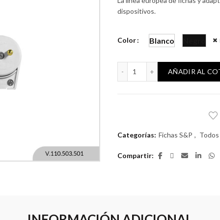
La línea europea de fichas y adap
dispositivos.
Color
Blanco
Negro
Ficha S&P 2P 10A 130/250
AÑADIR AL C
Categorías:
Fichas S&P
,
Todos
Compartir
INFORMACIÓN ADICIONAL