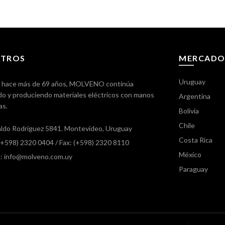
TROS
MERCADO
Uruguay
 hace más de 69 años, MOLVENO continúa
o y produciendo materiales eléctricos con manos
Argentina
as.
Bolivia
Chile
ldo Rodríguez 5841. Montevideo, Uruguay
Costa Rica
 (+598) 2320 0404
/ Fax: (+598) 2320 8110
México
l: info@molveno.com.uy
Paraguay