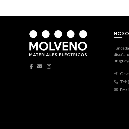
NOSO
Fundada
diseñand
uruguay
Osva
Tel:
Emai