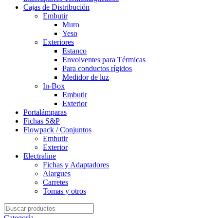
Cajas de Distribución
Embutir
Muro
Yeso
Exteriores
Estanco
Envolventes para Térmicas
Para conductos rígidos
Medidor de luz
In-Box
Embutir
Exterior
Portalámparas
Fichas S&P
Flowpack / Conjuntos
Embutir
Exterior
Electraline
Fichas y Adaptadores
Alargues
Carretes
Tomas y otros
Search
for:
Categoría