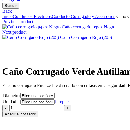
Buscar
Back
Inicio
Conductos Eléctricos
Conducto Corrugado y Accesorios
Caño Co
Previous product
Caño corrugado p/pex Negro
Next product
Caño Corrugado Rojo (205)
Clic para agrandar
Caño Corrugado Verde Antillam
El caño corrugado Firenze fue diseñado con énfasis en la seguridad. E
Diámetro
Unidad
Limpiar
Caño
Corrugado
Añadir al cotizador
Verde
Antillama
(305)