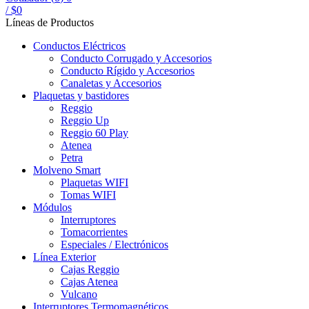
/
$
0
Líneas de Productos
Conductos Eléctricos
Conducto Corrugado y Accesorios
Conducto Rígido y Accesorios
Canaletas y Accesorios
Plaquetas y bastidores
Reggio
Reggio Up
Reggio 60 Play
Atenea
Petra
Molveno Smart
Plaquetas WIFI
Tomas WIFI
Módulos
Interruptores
Tomacorrientes
Especiales / Electrónicos
Línea Exterior
Cajas Reggio
Cajas Atenea
Vulcano
Interruptores Termomagnéticos