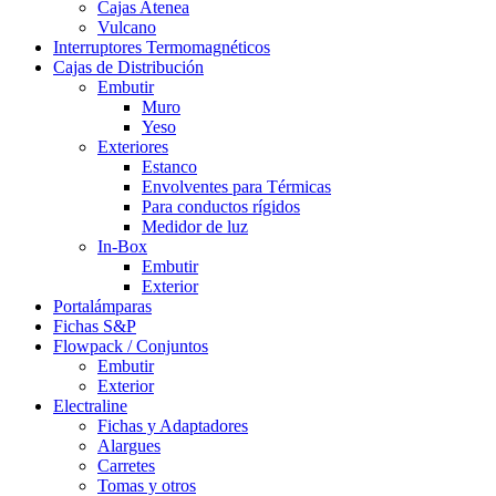
Cajas Atenea
Vulcano
Interruptores Termomagnéticos
Cajas de Distribución
Embutir
Muro
Yeso
Exteriores
Estanco
Envolventes para Térmicas
Para conductos rígidos
Medidor de luz
In-Box
Embutir
Exterior
Portalámparas
Fichas S&P
Flowpack / Conjuntos
Embutir
Exterior
Electraline
Fichas y Adaptadores
Alargues
Carretes
Tomas y otros