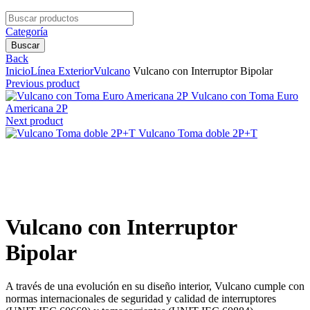
Search
for:
Categoría
Buscar
Back
Inicio
Línea Exterior
Vulcano
Vulcano con Interruptor Bipolar
Previous product
Vulcano con Toma Euro
Americana 2P
Next product
Vulcano Toma doble 2P+T
Clic para agrandar
Vulcano con Interruptor
Bipolar
A través de una evolución en su diseño interior, Vulcano cumple con
normas internacionales de seguridad y calidad de interruptores