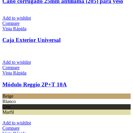
Caño corrugado 25mm antillama (205) para yeso
Add to wishlist
Compare
Vista Rápida
Caja Exterior Universal
Add to wishlist
Compare
Vista Rápida
Módulo Reggio 2P+T 10A
Beige
Blanco
Gris
Marfil
Add to wishlist
Compare