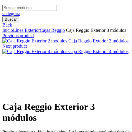
Search
for:
Categoría
Buscar
Back
Inicio
Línea Exterior
Cajas Reggio
Caja Reggio Exterior 3 módulos
Previous product
Caja Reggio Exterior 2 módulos
Next product
Caja Reggio Exterior 4 módulos
Clic para agrandar
Caja Reggio Exterior 3
módulos
Precio adecuado y fácil instalación. La línea admite cualquier tipo de