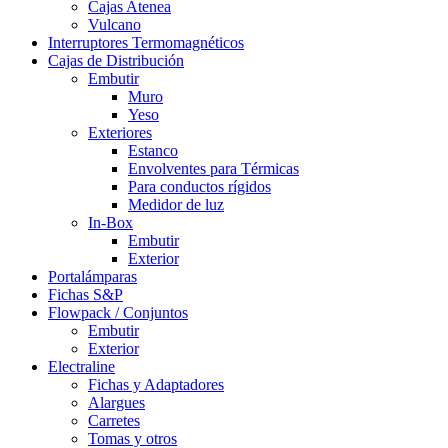
Cajas Atenea
Vulcano
Interruptores Termomagnéticos
Cajas de Distribución
Embutir
Muro
Yeso
Exteriores
Estanco
Envolventes para Térmicas
Para conductos rígidos
Medidor de luz
In-Box
Embutir
Exterior
Portalámparas
Fichas S&P
Flowpack / Conjuntos
Embutir
Exterior
Electraline
Fichas y Adaptadores
Alargues
Carretes
Tomas y otros