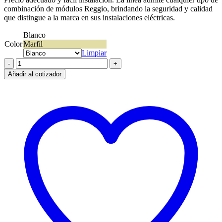
combinación de módulos Reggio, brindando la seguridad y calidad
que distingue a la marca en sus instalaciones eléctricas.
Blanco
Color
Marfil
Limpiar
Caja
Reggio
Añadir al cotizador
Exterior
3
módulos
cantidad