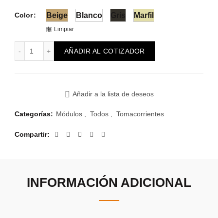
Color
Beige
Blanco
Gris
Marfil
Limpiar
Módulo Reggio Schuko 2P+T Lat. y Central 10A cantidad
AÑADIR AL COTIZADOR
Añadir a la lista de deseos
Categorías:
Módulos
,
Todos
,
Tomacorrientes
Compartir
INFORMACIÓN ADICIONAL