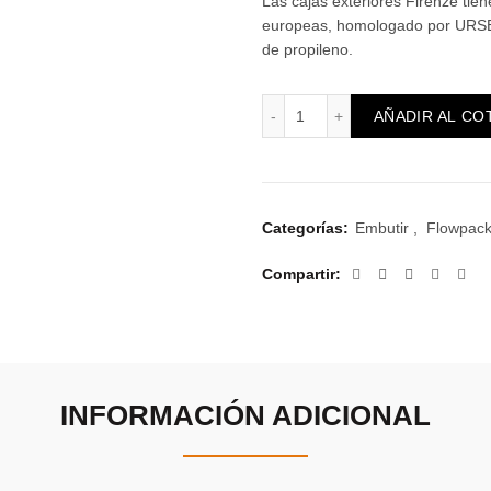
Las cajas exteriores Firenze tie
europeas, homologado por URSEA
de propileno.
Caja int. para embutir + P
AÑADIR AL CO
Categorías:
Embutir
,
Flowpack
Compartir
INFORMACIÓN ADICIONAL