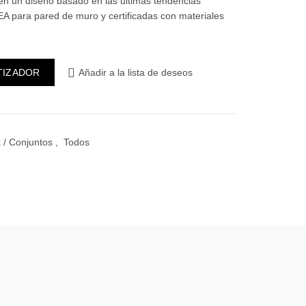
nen un diseño basado en las últimas tendencias
 para pared de muro y certificadas con materiales
laqueta cantidad
TIZADOR
Añadir a la lista de deseos
 / Conjuntos
,
Todos