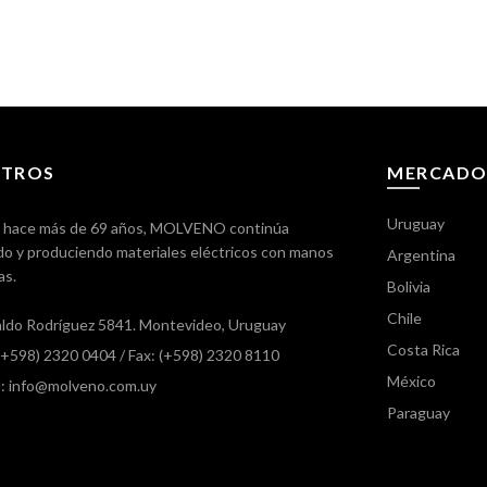
TROS
MERCADO
Uruguay
 hace más de 69 años, MOLVENO continúa
o y produciendo materiales eléctricos con manos
Argentina
as.
Bolivia
Chile
ldo Rodríguez 5841. Montevideo, Uruguay
Costa Rica
 (+598) 2320 0404
/ Fax: (+598) 2320 8110
México
l: info@molveno.com.uy
Paraguay