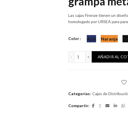
grampa metá
Las cajas Firenze tienen un diseñ
homologado por URSEA para pared 
Color
Azul
Naranja
Ne
Caja honda 3 módulos con 
AÑADIR AL C
Categorías:
Cajas de Distribuci
Compartir