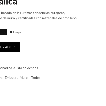
lica
o basado en las últimas tendencias europeas,
de muro y certificadas con materiales de propileno.
gro
Limpiar
grampa metálica cantidad
OTIZADOR
Añadir a la lista de deseos
ón
,
Embutir
,
Muro
,
Todos