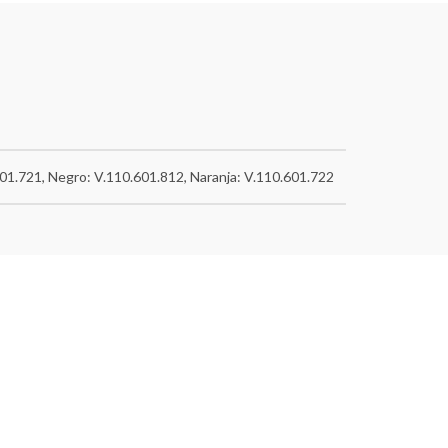
601.721, Negro: V.110.601.812, Naranja: V.110.601.722