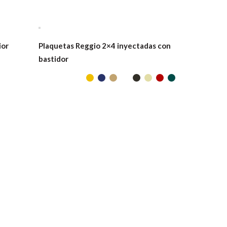
ior
Plaquetas Reggio 2×4 inyectadas con
bastidor
Caño corru
para yeso