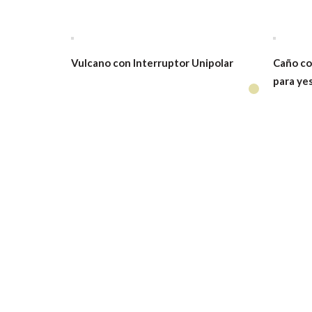
Vulcano con Interruptor Unipolar
Caño co
para ye