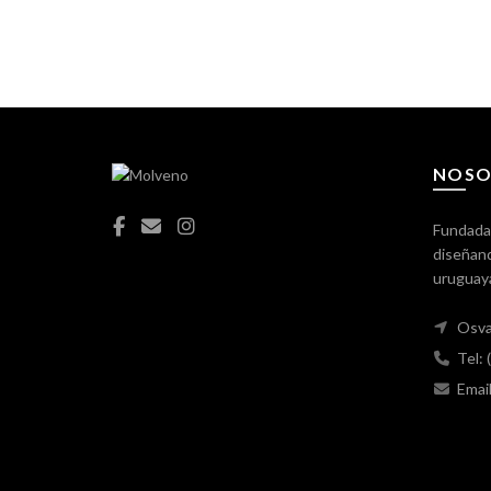
NOSO
Fundada
diseñand
uruguay
Osva
Tel:
Emai