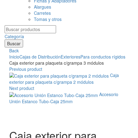
Fichas y Adaptadores
Alargues
Carretes
Tomas y otros
Search
for:
Categoría
Buscar
Back
Inicio
Cajas de Distribución
Exteriores
Para conductos rígidos
Caja exterior para plaqueta c/grampa 3 módulos
Previous product
Caja
exterior para plaqueta c/grampa 2 módulos
Next product
Accesorio
Unión Estanco Tubo-Caja 25mm
Clic para agrandar
Caja exterior para