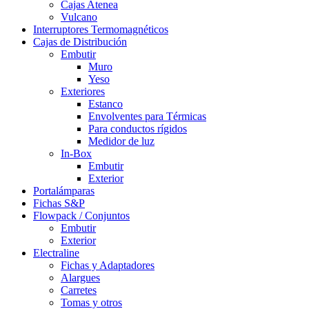
Cajas Atenea
Vulcano
Interruptores Termomagnéticos
Cajas de Distribución
Embutir
Muro
Yeso
Exteriores
Estanco
Envolventes para Térmicas
Para conductos rígidos
Medidor de luz
In-Box
Embutir
Exterior
Portalámparas
Fichas S&P
Flowpack / Conjuntos
Embutir
Exterior
Electraline
Fichas y Adaptadores
Alargues
Carretes
Tomas y otros