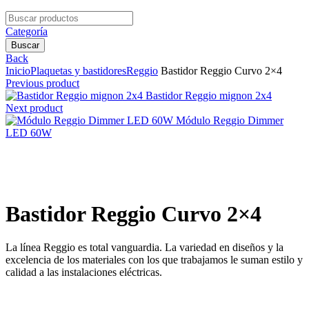
Search
for:
Categoría
Buscar
Back
Inicio
Plaquetas y bastidores
Reggio
Bastidor Reggio Curvo 2×4
Previous product
Bastidor Reggio mignon 2x4
Next product
Módulo Reggio Dimmer
LED 60W
Clic para agrandar
Bastidor Reggio Curvo 2×4
La línea Reggio es total vanguardia. La variedad en diseños y la
excelencia de los materiales con los que trabajamos le suman estilo y
calidad a las instalaciones eléctricas.