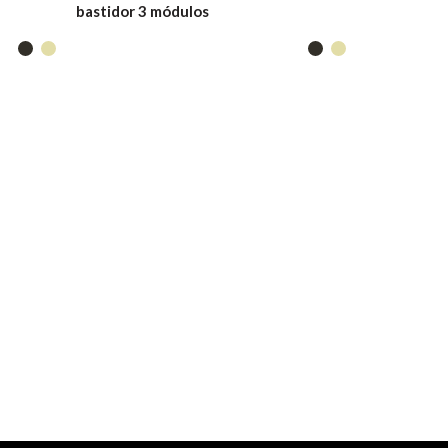
bastidor 3 módulos
Bastidor R