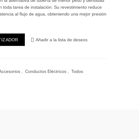
n la alternativa de tubería de menor peso y densidad
an toda tarea de instalación. Su revestimiento reduce
istencia al flujo de agua, obteniendo una mejor presión
bo 20mm cantidad
TIZADOR
Añadir a la lista de deseos
Accesorios
,
Conductos Eléctricos
,
Todos