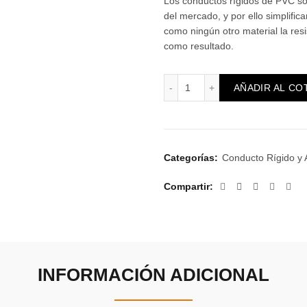
Los conductos rígidos de PVC so
del mercado, y por ello simplific
como ningún otro material la res
como resultado.
Accesorio Unión Tubo-Tu
AÑADIR AL CO
Categorías:
Conducto Rígido y 
Compartir
INFORMACIÓN ADICIONAL