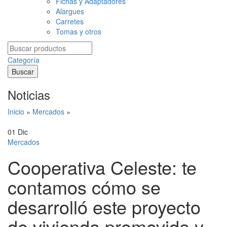
Fichas y Adaptadores
Alargues
Carretes
Tomas y otros
Search
for:
Categoría
Buscar
Noticias
Inicio
»
Mercados
»
01
Dic
Mercados
Cooperativa Celeste: te
contamos cómo se
desarrolló este proyecto
de vivienda promovida y