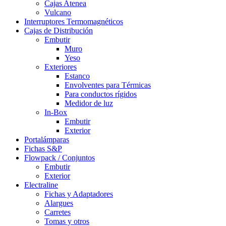
Cajas Atenea
Vulcano
Interruptores Termomagnéticos
Cajas de Distribución
Embutir
Muro
Yeso
Exteriores
Estanco
Envolventes para Térmicas
Para conductos rígidos
Medidor de luz
In-Box
Embutir
Exterior
Portalámparas
Fichas S&P
Flowpack / Conjuntos
Embutir
Exterior
Electraline
Fichas y Adaptadores
Alargues
Carretes
Tomas y otros