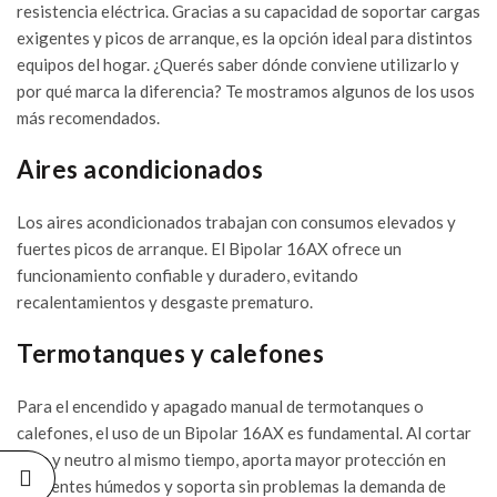
resistencia eléctrica. Gracias a su capacidad de soportar cargas
NUEVO
exigentes y picos de arranque, es la opción ideal para distintos
LANZAMIENTO:
equipos del hogar. ¿Querés saber dónde conviene utilizarlo y
CAJÓN PARA
MEDIDOR DE
por qué marca la diferencia? Te mostramos algunos de los usos
CONSUMO DE
más recomendados.
ENERGÍA
ELÉCTRICA
27/07/2026
Aires acondicionados
YA PODÉS
Los aires acondicionados trabajan con consumos elevados y
ADQUIRIR
fuertes picos de arranque. El Bipolar 16AX ofrece un
QUADRA CON
BASE PARA
funcionamiento confiable y duradero, evitando
INSTALACIONES
recalentamientos y desgaste prematuro.
EXTERIORES
13/07/2026
Termotanques y calefones
MOLVENO Y
SODIMAC:
Para el encendido y apagado manual de termotanques o
UNA
calefones, el uso de un Bipolar 16AX es fundamental. Al cortar
ALIANZA
QUE
fase y neutro al mismo tiempo, aporta mayor protección en
IMPULSA
ambientes húmedos y soporta sin problemas la demanda de
SOLUCIONES