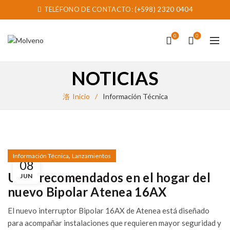
TELÉFONO DE CONTACTO:
(+598) 2320 0404
0
0
NOTICIAS
Inicio
Información Técnica
,
Información Técnica
Lanzamientos
08
Usos recomendados en el hogar del
JUN
nuevo Bipolar Atenea 16AX
El nuevo interruptor Bipolar 16AX de Atenea está diseñado
para acompañar instalaciones que requieren mayor seguridad y