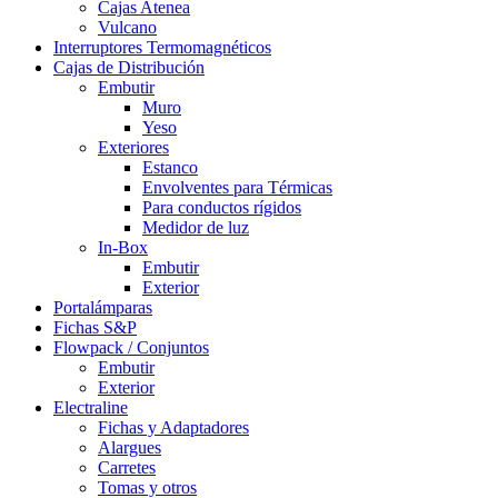
Cajas Atenea
Vulcano
Interruptores Termomagnéticos
Cajas de Distribución
Embutir
Muro
Yeso
Exteriores
Estanco
Envolventes para Térmicas
Para conductos rígidos
Medidor de luz
In-Box
Embutir
Exterior
Portalámparas
Fichas S&P
Flowpack / Conjuntos
Embutir
Exterior
Electraline
Fichas y Adaptadores
Alargues
Carretes
Tomas y otros