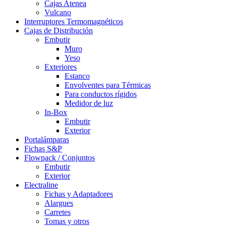
Cajas Atenea
Vulcano
Interruptores Termomagnéticos
Cajas de Distribución
Embutir
Muro
Yeso
Exteriores
Estanco
Envolventes para Térmicas
Para conductos rígidos
Medidor de luz
In-Box
Embutir
Exterior
Portalámparas
Fichas S&P
Flowpack / Conjuntos
Embutir
Exterior
Electraline
Fichas y Adaptadores
Alargues
Carretes
Tomas y otros