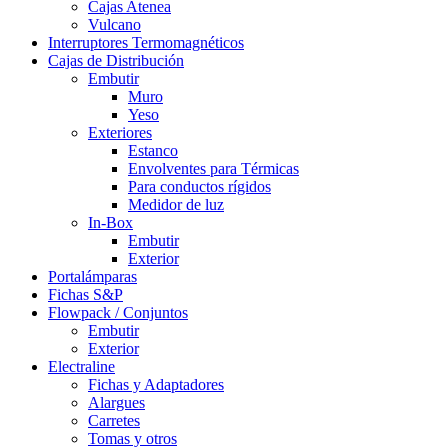
Cajas Atenea
Vulcano
Interruptores Termomagnéticos
Cajas de Distribución
Embutir
Muro
Yeso
Exteriores
Estanco
Envolventes para Térmicas
Para conductos rígidos
Medidor de luz
In-Box
Embutir
Exterior
Portalámparas
Fichas S&P
Flowpack / Conjuntos
Embutir
Exterior
Electraline
Fichas y Adaptadores
Alargues
Carretes
Tomas y otros