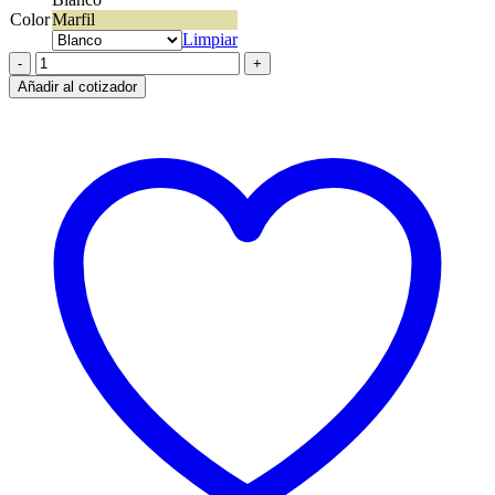
Color
Marfil
Limpiar
Reggio
con
Añadir al cotizador
Schuko
cantidad