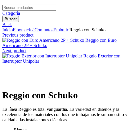
Search
for:
Categoría
Buscar
Back
Inicio
Flowpack / Conjuntos
Embutir
Reggio con Schuko
Previous product
Reggio con Euro
Americano 2P + Schuko
Next product
Reggio Exterior con
Interruptor Unipolar
Clic para agrandar
Reggio con Schuko
La línea Reggio es total vanguardia. La variedad en diseños y la
excelencia de los materiales con los que trabajamos le suman estilo y
calidad a las instalaciones eléctricas.
Blanco