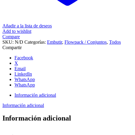
Añadir a la lista de deseos
Add to wishlist
Compare
SKU:
N/D
Categorías:
Embutir
,
Flowpack / Conjuntos
,
Todos
Compartir
Facebook
X
Email
LinkedIn
WhatsApp
WhatsApp
Información adicional
Información adicional
Información adicional