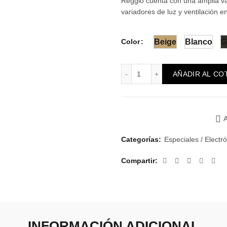
Reggio cuenta con una amplia va
variadores de luz y ventilación en
Color
Beige
Blanco
G
Módulo Reggio Sensor de 
AÑADIR AL CO
A
Categorías:
Especiales / Electr
Compartir
INFORMACIÓN ADICIONAL