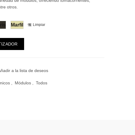
riedad de módulos, ofreciendo tomacorrientes,
tre otros.
ris
Marfil
Limpiar
Movimiento cantidad
TIZADOR
ñadir a la lista de deseos
ónicos
,
Módulos
,
Todos