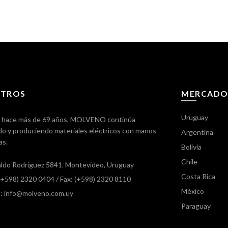
TROS
MERCADO
Uruguay
 hace más de 69 años, MOLVENO continúa
o y produciendo materiales eléctricos con manos
Argentina
as.
Bolivia
Chile
ldo Rodríguez 5841. Montevideo, Uruguay
Costa Rica
 (+598) 2320 0404
/ Fax: (+598) 2320 8110
México
l: info@molveno.com.uy
Paraguay