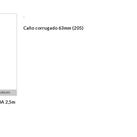
Caño corrugado 63mm (205)
0A 2,5m
Vulcano con