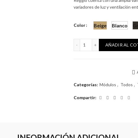
Reggio cuenta con una amplia var
variadores de luz y ventilación en
Color
Beige
Blanco
Gr
Módulo Reggio Co-axial 75
AÑADIR AL C
Categorías:
Módulos
,
Todos
,
Compartir
INFORMACIÓN ADICIONAL