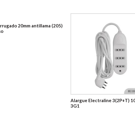
rrugado 20mm antillama (205)
so
Alargue Electraline 3(2P+T) 1
3G1