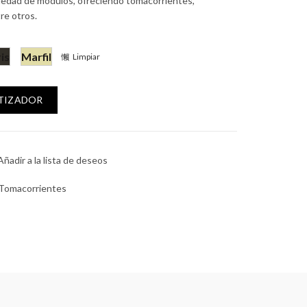
iedad de módulos, ofreciendo tomacorrientes,
tre otros.
is
Marfil
Limpiar
 Ohms. cantidad
OTIZADOR
Añadir a la lista de deseos
Tomacorrientes