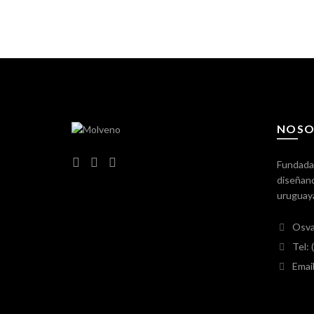
NOSO
Fundada
diseñand
uruguay
Osva
Tel:
Emai