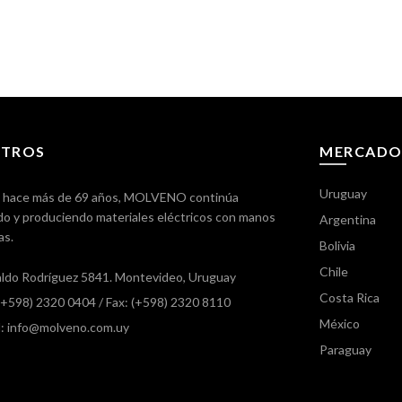
TROS
MERCADO
Uruguay
 hace más de 69 años, MOLVENO continúa
o y produciendo materiales eléctricos con manos
Argentina
as.
Bolivia
Chile
ldo Rodríguez 5841. Montevideo, Uruguay
Costa Rica
 (+598) 2320 0404
/ Fax: (+598) 2320 8110
México
l: info@molveno.com.uy
Paraguay