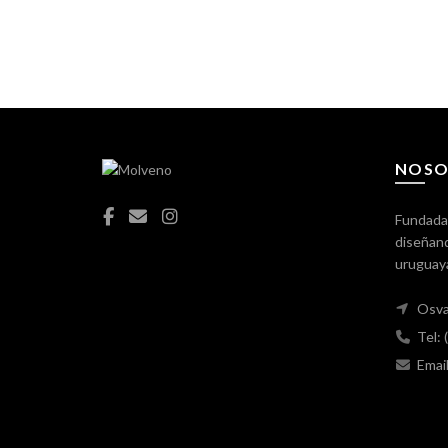
NOSO
Fundada
diseñand
uruguay
Osva
Tel:
Emai