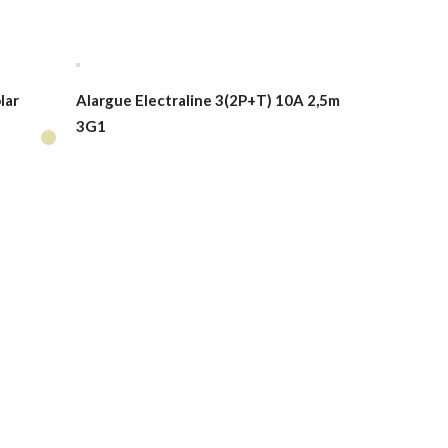
lar
Alargue Electraline 3(2P+T) 10A 2,5m
3G1
Caño corru
para yeso