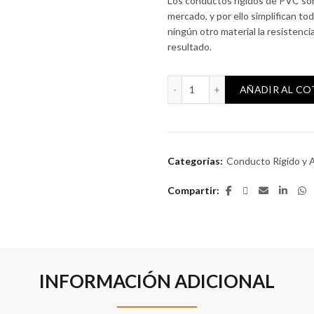
Los conductos rígidos de PVC son
mercado, y por ello simplifican t
ningún otro material la resistenc
resultado.
Conducto rígido 16mm con 
AÑADIR AL C
Categorías:
Conducto Rígido y 
Compartir
INFORMACIÓN ADICIONAL