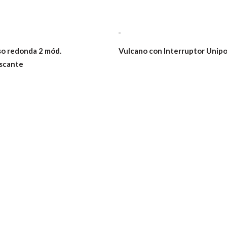
so redonda 2 mód.
Vulcano con Interruptor Unipo
scante