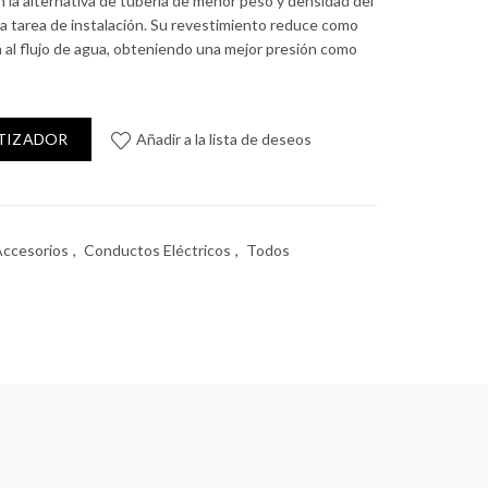
 la alternativa de tubería de menor peso y densidad del
oda tarea de instalación. Su revestimiento reduce como
ia al flujo de agua, obteniendo una mejor presión como
Copa (205) blanco cantidad
OTIZADOR
Añadir a la lista de deseos
Accesorios
,
Conductos Eléctricos
,
Todos