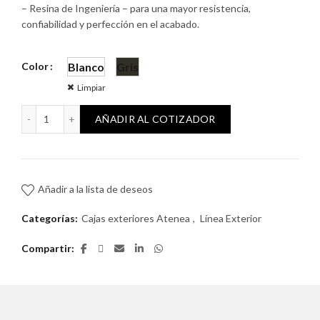
– Resina de Ingeniería – para una mayor resistencia,
confiabilidad y perfección en el acabado.
Color
Blanco
Gris
Limpiar
Caja Exterior Atenea 8 Módulos cantidad
AÑADIR AL COTIZADOR
Añadir a la lista de deseos
Categorías:
Cajas exteriores Atenea
,
Línea Exterior
Compartir