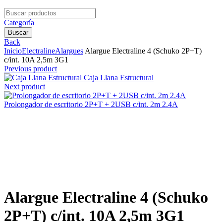
Search
for:
Categoría
Buscar
Back
Inicio
Electraline
Alargues
Alargue Electraline 4 (Schuko 2P+T)
c/int. 10A 2,5m 3G1
Previous product
Caja Llana Estructural
Next product
Prolongador de escritorio 2P+T + 2USB c/int. 2m 2.4A
Clic para agrandar
Alargue Electraline 4 (Schuko
2P+T) c/int. 10A 2,5m 3G1