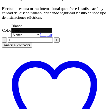
Electraline es una marca internacional que ofrece la sofisticación y
calidad del diseño italiano, brindando seguridad y estilo en todo tipo
de instalaciones eléctricas.
Blanco
Color
Negro
Limpiar
Alargue
Electraline
Añadir al cotizador
4
(Schuko
2P+T)
c/int.
10A
2,5m
3G1
cantidad