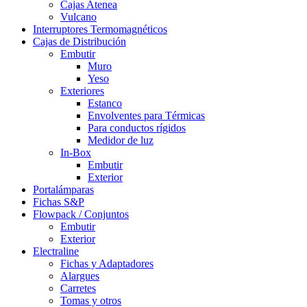
Cajas Atenea
Vulcano
Interruptores Termomagnéticos
Cajas de Distribución
Embutir
Muro
Yeso
Exteriores
Estanco
Envolventes para Térmicas
Para conductos rígidos
Medidor de luz
In-Box
Embutir
Exterior
Portalámparas
Fichas S&P
Flowpack / Conjuntos
Embutir
Exterior
Electraline
Fichas y Adaptadores
Alargues
Carretes
Tomas y otros