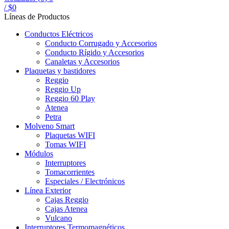
/
$
0
Líneas de Productos
Conductos Eléctricos
Conducto Corrugado y Accesorios
Conducto Rígido y Accesorios
Canaletas y Accesorios
Plaquetas y bastidores
Reggio
Reggio Up
Reggio 60 Play
Atenea
Petra
Molveno Smart
Plaquetas WIFI
Tomas WIFI
Módulos
Interruptores
Tomacorrientes
Especiales / Electrónicos
Línea Exterior
Cajas Reggio
Cajas Atenea
Vulcano
Interruptores Termomagnéticos