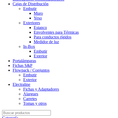
Cajas de Distribución
Embutir
Muro
Yeso
Exteriores
Estanco
Envolventes para Térmicas
Para conductos rígidos
Medidor de luz
In-Box
Embutir
Exterior
Portalámparas
Fichas S&P
Flowpack / Conjuntos
Embutir
Exterior
Electraline
Fichas y Adaptadores
Alargues
Carretes
Tomas y otros
Search
for:
Categoría