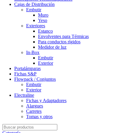
Cajas de Distribución
Embutir
Muro
Yeso
Exteriores
Estanco
Envolventes para Térmicas
Para conductos rígidos
Medidor de luz
In-Box
Embutir
Exterior
Portalámparas
Fichas S&P
Flowpack / Conjuntos
Embutir
Exterior
Electraline
Fichas y Adaptadores
Alargues
Carretes
Tomas y otros
Search
for:
Categoría