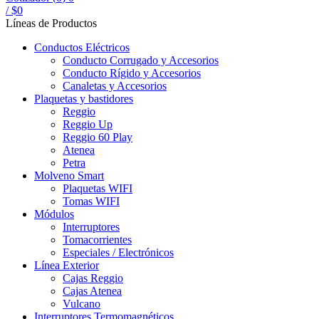
/
$
0
Líneas de Productos
Conductos Eléctricos
Conducto Corrugado y Accesorios
Conducto Rígido y Accesorios
Canaletas y Accesorios
Plaquetas y bastidores
Reggio
Reggio Up
Reggio 60 Play
Atenea
Petra
Molveno Smart
Plaquetas WIFI
Tomas WIFI
Módulos
Interruptores
Tomacorrientes
Especiales / Electrónicos
Línea Exterior
Cajas Reggio
Cajas Atenea
Vulcano
Interruptores Termomagnéticos