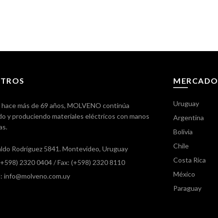
TROS
MERCADO
Uruguay
 hace más de 69 años, MOLVENO continúa
o y produciendo materiales eléctricos con manos
Argentina
as.
Bolivia
Chile
ldo Rodríguez 5841. Montevideo, Uruguay
Costa Rica
 (+598) 2320 0404
/ Fax: (+598) 2320 8110
México
l: info@molveno.com.uy
Paraguay