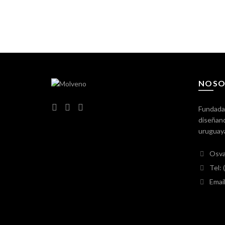
NOSO
Fundada
diseñand
uruguay
Osva
Tel:
Emai