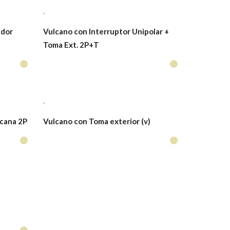
ador
Vulcano con Interruptor Unipolar +
Toma Ext. 2P+T
cana 2P
Vulcano con Toma exterior (v)