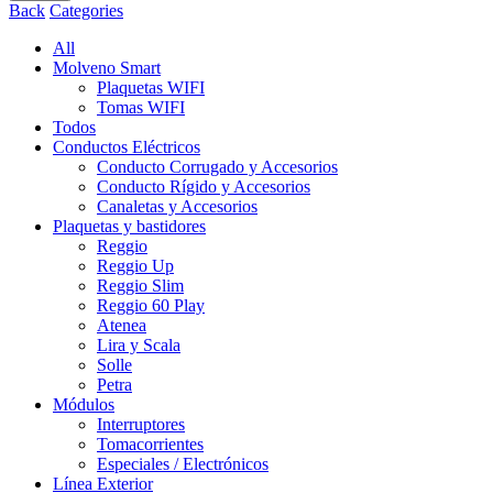
Back
Categories
All
Molveno Smart
Plaquetas WIFI
Tomas WIFI
Todos
Conductos Eléctricos
Conducto Corrugado y Accesorios
Conducto Rígido y Accesorios
Canaletas y Accesorios
Plaquetas y bastidores
Reggio
Reggio Up
Reggio Slim
Reggio 60 Play
Atenea
Lira y Scala
Solle
Petra
Módulos
Interruptores
Tomacorrientes
Especiales / Electrónicos
Línea Exterior