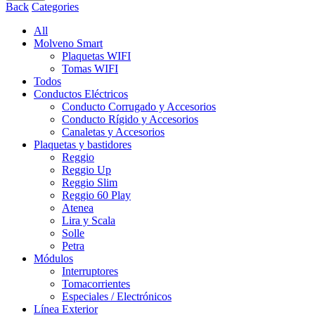
Back
Categories
All
Molveno Smart
Plaquetas WIFI
Tomas WIFI
Todos
Conductos Eléctricos
Conducto Corrugado y Accesorios
Conducto Rígido y Accesorios
Canaletas y Accesorios
Plaquetas y bastidores
Reggio
Reggio Up
Reggio Slim
Reggio 60 Play
Atenea
Lira y Scala
Solle
Petra
Módulos
Interruptores
Tomacorrientes
Especiales / Electrónicos
Línea Exterior