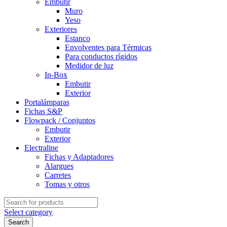
Embutir
Muro
Yeso
Exteriores
Estanco
Envolventes para Térmicas
Para conductos rígidos
Medidor de luz
In-Box
Embutir
Exterior
Portalámparas
Fichas S&P
Flowpack / Conjuntos
Embutir
Exterior
Electraline
Fichas y Adaptadores
Alargues
Carretes
Tomas y otros
Search
for:
Select category
Search