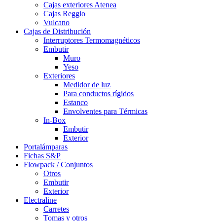
Cajas exteriores Atenea
Cajas Reggio
Vulcano
Cajas de Distribución
Interruptores Termomagnéticos
Embutir
Muro
Yeso
Exteriores
Medidor de luz
Para conductos rígidos
Estanco
Envolventes para Térmicas
In-Box
Embutir
Exterior
Portalámparas
Fichas S&P
Flowpack / Conjuntos
Otros
Embutir
Exterior
Electraline
Carretes
Tomas y otros